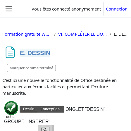
Passer au contenu principal
Vous êtes connecté anonymement
Connexion
Panneau latéral
Formation gratuite Word 2024
VI. COMPLÉTER LE DOCUMENT
E. DESSIN
E. DESSIN
Conditions d’achèvement
Marquer comme terminé
C'est ici une nouvelle fonctionnalité de Office destinée en
particulier aux écrans tactiles et permettant l'écriture
manuscrite.
ONGLET "DESSIN"
GROUPE "INSÉRER"