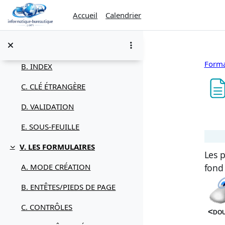
Passer au contenu principal
M. LISTE DE CHOIX
Accueil
Calendrier
IV. LES TABLES (structure)
Replier
A. CLÉ PRIMAIRE
Forma
B. INDEX
C. CLÉ ÉTRANGÈRE
D. VALIDATION
Con
E. SOUS-FEUILLE
V. LES FORMULAIRES
Replier
Les p
fond
A. MODE CRÉATION
B. ENTÊTES/PIEDS DE PAGE
C. CONTRÔLES
<dou