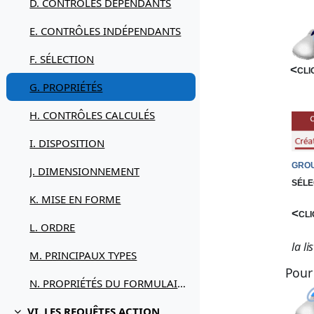
D. CONTRÔLES DÉPENDANTS
E. CONTRÔLES INDÉPENDANTS
F. SÉLECTION
<cli
G. PROPRIÉTÉS
H. CONTRÔLES CALCULÉS
I. DISPOSITION
grou
J. DIMENSIONNEMENT
séle
K. MISE EN FORME
<cli
L. ORDRE
la l
M. PRINCIPAUX TYPES
Pour 
N. PROPRIÉTÉS DU FORMULAIRE
VI. LES REQUÊTES ACTION