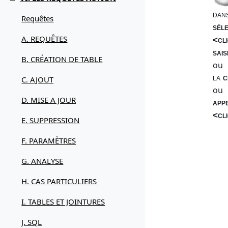
Replier
dans
Requêtes
sél
A. REQUÊTES
<cl
sais
B. CRÉATION DE TABLE
ou
la
c
C. AJOUT
ou
D. MISE A JOUR
app
<cl
E. SUPPRESSION
F. PARAMÈTRES
G. ANALYSE
H. CAS PARTICULIERS
I. TABLES ET JOINTURES
J. SQL