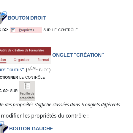
BOUTON DROIT
c d>
sur le contrôle
ONGLET "CRÉATION"
ème
pe "outils"
(
5
bloc
)
ctionner
le contrôle
c g>
sur
iste des propriétés s'affiche classées dans 5 onglets différents
modifier les propriétés du contrôle :
BOUTON GAUCHE