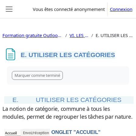
Passer au contenu principal
Vous êtes connecté anonymement
Connexion
Panneau latéral
Formation gratuite Outlook 2019 utilisation
VI. LES TÂCHES
E. UTILISER LES CATÉGORIES
E. UTILISER LES CATÉGORIES
Conditions d’achèvement
Marquer comme terminé
E.
UTILISER LES CATÉGORIES
La notion de catégorie, commune à tous les
modules, permet de regrouper les tâches par nature.
ONGLET "ACCUEIL"