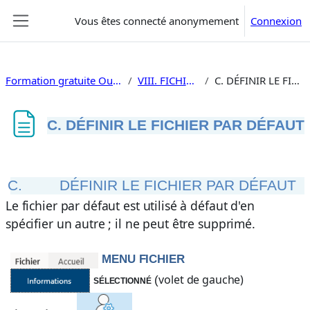
Passer au contenu principal
Vous êtes connecté anonymement
Connexion
Panneau latéral
Formation gratuite Outlook 2019 utilisation
VIII. FICHIERS OUTLOOK
C. DÉFINIR LE FICHIER PAR DÉFAUT
C. DÉFINIR LE FICHIER PAR DÉFAUT
Conditions d’achèvement
C.
DÉFINIR LE FICHIER PAR DÉFAUT
Le fichier par défaut est utilisé à défaut d'en
spécifier un autre ; il ne peut être supprimé.
MENU FICHIER
volet de gauche)
sélectionné
(