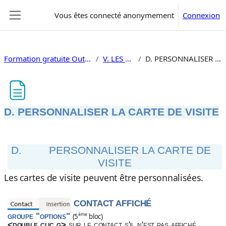
Passer au contenu principal
Vous êtes connecté anonymement
Connexion
Panneau latéral
Formation gratuite Outlook 2019 utilisation
V. LES CONTACTS
D. PERSONNALISER LA CARTE DE VISITE
D. PERSONNALISER LA CARTE DE VISITE
Conditions d’achèvement
D.
PERSONNALISER LA CARTE DE
VISITE
Les cartes de visite peuvent être personnalisées.
CONTACT AFFICHÉ
groupe "options"
ème
(5
bloc)
<double clic g>
sur le contact s'il n'est pas affiché