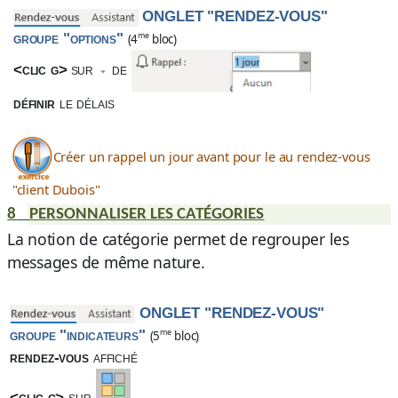
ONGLET "RENDEZ-VOUS"
groupe "options"
me
(4
bloc)
<clic g>
sur
de
définir
le délais
Créer un rappel un jour avant pour le au rendez-vous
"client Dubois"
8
PERSONNALISER LES CATÉGORIES
La notion de catégorie permet de regrouper les
messages de même nature.
ONGLET "RENDEZ-VOUS"
groupe "indicateurs"
me
(5
bloc)
rendez-vous
affiché
<clic g>
sur