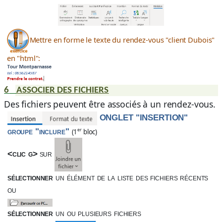
Mettre en forme le texte du rendez-vous "client Dubois"
en "html":
6
ASSOCIER DES FICHIERS
Des fichiers peuvent être associés à un rendez-vous.
ONGLET "INSERTION"
groupe "inclure"
er
(1
bloc)
<clic g>
sur
sélectionner
un élément de la liste des fichiers récents
ou
sélectionner
un ou plusieurs fichiers