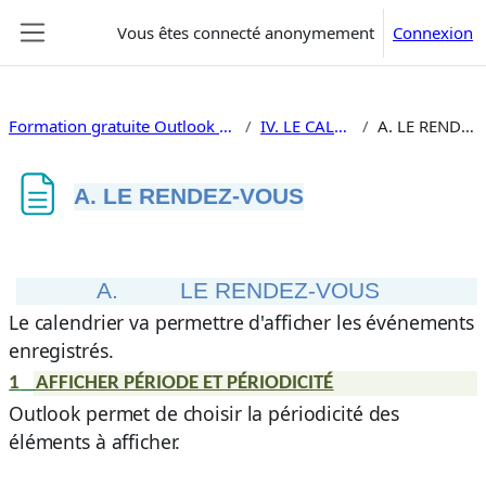
Passer au contenu principal
Vous êtes connecté anonymement
Connexion
Panneau latéral
Formation gratuite Outlook 2019 utilisation
IV. LE CALENDRIER
A. LE RENDEZ-VOUS
A. LE RENDEZ-VOUS
Conditions d’achèvement
A.
LE RENDEZ-VOUS
Le calendrier va permettre d'afficher les événements
enregistrés.
1
AFFICHER PÉRIODE ET PÉRIODICITÉ
Outlook permet de choisir la périodicité des
éléments à afficher.