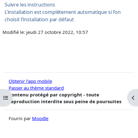
Suivre les instructions
L’installation est complètement automatique si l’on
choisit l’installation par défaut
Modifié le: jeudi 27 octobre 2022, 10:57
Obtenir l’app mobile
Passer au thème standard
Contenu protégé par copyright - toute
Ouvrir l’index du cours
Ouv
reproduction interdite sous peine de poursuites
Fourni par
Moodle