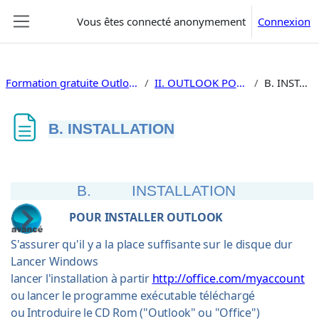
Passer au contenu principal
Vous êtes connecté anonymement
Connexion
Panneau latéral
Formation gratuite Outlook 2019 utilisation
II. OUTLOOK POUR QUOI FAIRE
B. INSTALLATION
B. INSTALLATION
Conditions d’achèvement
B.
INSTALLATION
POUR INSTALLER OUTLOOK
S'assurer qu'il y a la place suffisante sur le disque dur
Lancer Windows
lancer l'installation à partir
http://office.com/myaccount
ou lancer le programme exécutable téléchargé
ou Introduire le CD Rom ("Outlook" ou "Office")