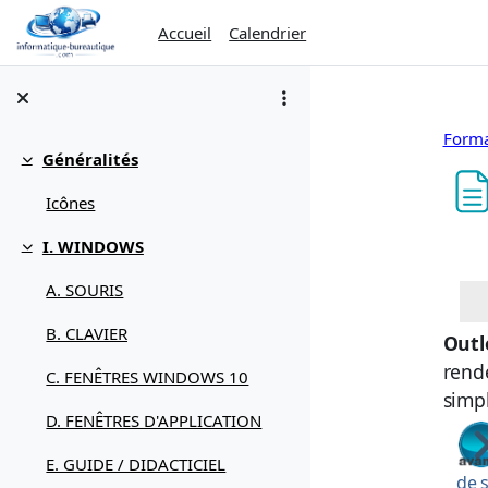
Passer au contenu principal
Accueil
Calendrier
Forma
Généralités
Replier
Icônes
Con
I. WINDOWS
Replier
A. SOURIS
B. CLAVIER
Outl
rende
C. FENÊTRES WINDOWS 10
simp
D. FENÊTRES D'APPLICATION
E. GUIDE / DIDACTICIEL
de 