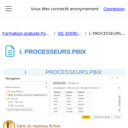
Passer au contenu principal
Vous êtes connecté anonymement
Connexion
Panneau latéral
Formation gratuite Power Bi
VII. EXERCICES
I. PROCESSEURS.PBIX
I. PROCESSEURS.PBIX
Conditions d’achèvement
I.
PROCESSEURS.PBIX
Dans un nouveau fichier