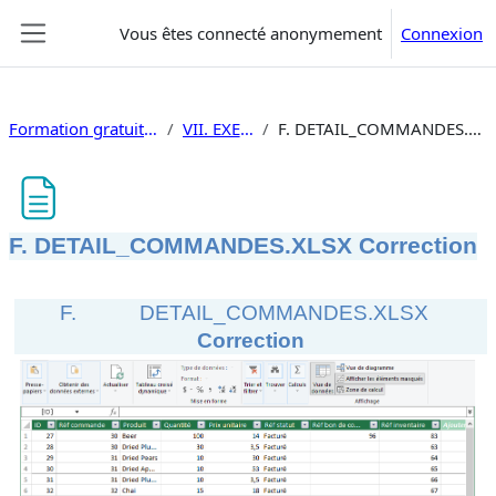
Passer au contenu principal
Vous êtes connecté anonymement
Connexion
Panneau latéral
Formation gratuite Power Bi
VII. EXERCICES
F. DETAIL_COMMANDES.XLSX Correction
F. DETAIL_COMMANDES.XLSX Correction
Conditions d’achèvement
F.
DETAIL_COMMANDES.XLSX
Correction