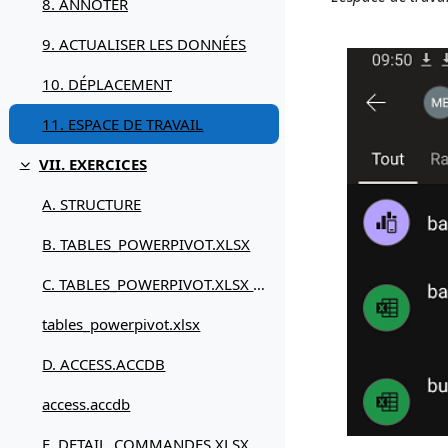
8. ANNOTER
9. ACTUALISER LES DONNÉES
10. DÉPLACEMENT
11. ESPACE DE TRAVAIL
VII. EXERCICES
Replier
A. STRUCTURE
B. TABLES_POWERPIVOT.XLSX
C. TABLES_POWERPIVOT.XLSX Correction
tables_powerpivot.xlsx
D. ACCESS.ACCDB
access.accdb
E. DETAIL_COMMANDES.XLSX