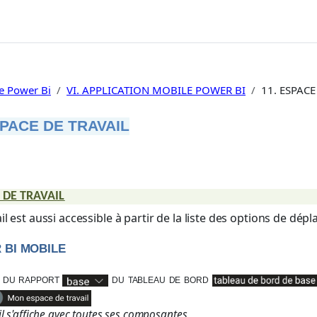
e Power Bi
VI. APPLICATION MOBILE POWER BI
11. ESPACE
SPACE DE TRAVAIL
èvement
 DE TRAVAIL
il est aussi accessible à partir de la liste des options de dé
 BI MOBILE
du rapport
du tableau de bord
il s'affiche avec toutes ses composantes