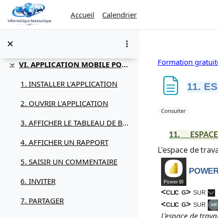
Passer au contenu principal
H. ESPACE DE TRAVAIL
Accueil
Calendrier
I. APPLICATIONS
J. GOALS
Formation gratuit
VI. APPLICATION MOBILE POWER BI
Replier
1. INSTALLER L'APPLICATION
11. E
2. OUVRIR L'APPLICATION
Conditions d’ach
Consulter
3. AFFICHER LE TABLEAU DE BORD
11.
ESPACE
4. AFFICHER UN RAPPORT
L'espace de trava
5. SAISIR UN COMMENTAIRE
POWER
6. INVITER
<clic g>
sur
7. PARTAGER
<clic g>
sur
L'espace de trava