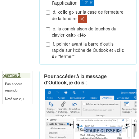
l'application
d.
<clic g>
sur la case de fermeture
de la fenêtre
e. la combinaison de touches du
clavier
<alt> <f4>
f. pointer avant la barre d'outils
rapide sur l'icône de Outlook et
<clic
d>
"fermer"
2
Pour accéder à la message
QUESTION
d'Outlook, je dois :
Pas encore
répondu
Noté sur 2,0