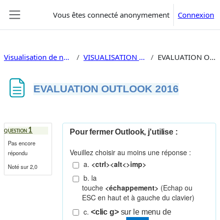
Passer au contenu principal
Vous êtes connecté anonymement
Connexion
Panneau latéral
Visualisation de nos tests en ligne
VISUALISATION TESTS EN LIGNE
EVALUATION OUTLOOK 2016
EVALUATION OUTLOOK 2016
Conditions d’achèvement
1
Pour fermer Outlook, j'utilise :
QUESTION
Pas encore
Veuillez choisir au moins une réponse :
répondu
a.
<ctrl><alt<>imp>
Noté sur 2,0
b. la
touche
<échappement>
(Echap ou
ESC en haut et à gauche du clavier)
c.
<clic g>
sur le menu de