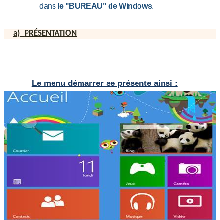
dans
le "
BUREAU
"
de Windows
.
a)
PRÉSENTATION
Le menu démarrer se présente ainsi :