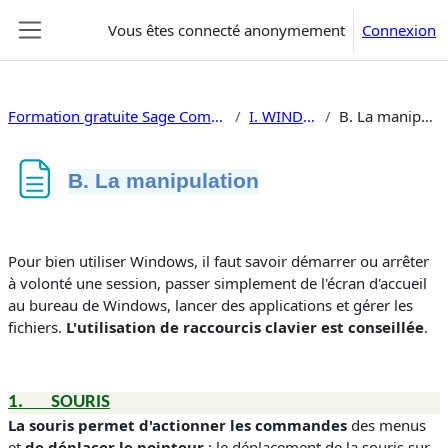
Passer au contenu principal
Vous êtes connecté anonymement
Connexion
Panneau latéral
Formation gratuite Sage Compta 100 i7
I. WINDOWS
B. La manipulation
B. La manipulation
Conditions d’achèvement
Pour bien utiliser Windows, il faut savoir démarrer ou arrêter
à volonté une session, passer simplement de l'écran d'accueil
au bureau de Windows, lancer des applications et gérer les
fichiers.
L'utilisation de raccourcis clavier est conseillée
.
1.
SOURIS
La souris permet d'actionner les commandes
des menus
et
de déplacer le pointeur
; le déplacement de la souris sur