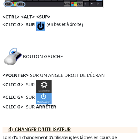
<CTRL> <ALT> <SUP>
<CLIC G> SUR
(
)
en bas et à droite
BOUTON GAUCHE
<POINTER>
SUR UN ANGLE DROIT DE L'ÉCRAN
<CLIC G>
SUR
<CLIC G>
SUR
<CLIC G>
SUR
ARRÊTER
d)
CHANGER D'UTILISATEUR
Lors d'un changement d'utilisateur, les tâches en cours de