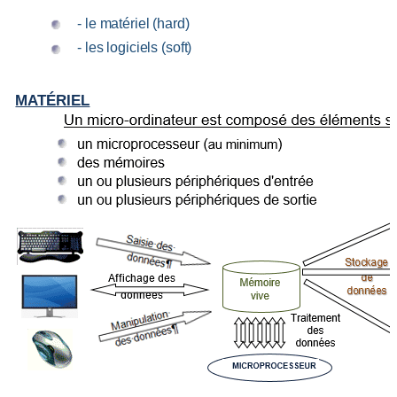
- le matériel (
hard
)
- les logiciels (
soft
)
MATÉRIEL