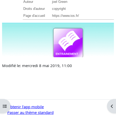
Modifié le: mercredi 8 mai 2019, 11:00
Ouvrir l’index du cours
Ouv
Obtenir l’app mobile
Passer au thème standard