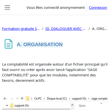
Passer au contenu principal
Vous êtes connecté anonymement
Connexion
Panneau latéral
Formation gratuite Sage Comptabilité V8
III. DIALOGUER AVEC SAGE COMPTABILITÉ I7
A. ORGANISATION
A. ORGANISATION
Conditions d’achèvement
La comptabilité est organisée autour d'un fichier principal qu'il
faut ouvrir ou créer après avoir lancé l'application "
SAGE
COMPTABILITÉ
" pour que les modules, notamment des
favoris, deviennent actifs.