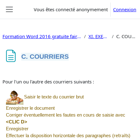
Passer au contenu principal
Vous êtes connecté anonymement
Connexion
Panneau latéral
Formation Word 2016 gratuite faire un document
XI. EXERCICES
C. COURRIERS
C. COURRIERS
Conditions d’achèvement
Pour l'un ou l'autre des courriers suivants :
Saisir le texte du courrier brut
Enregistrer le document
Corriger éventuellement les fautes en cours de saisie avec
<CLIC D>
Enregistrer
Effectuer la disposition horizontale des paragraphes (
)
retraits