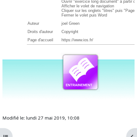
Modifié le: lundi 27 mai 2019, 10:08
Ouvrir l’index du cours
Ouv