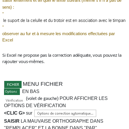
saisir lentement et tel quel le texte suivant (
même s'il n'a pas de
) :
sens
"
"
observer au fur et à mesure les modifications effectuées par
Excel
Si Excel ne propose pas la correction adéquate, vous pouvez la
rajouter vous-mêmes.
MENU FICHIER
EN BAS
(
)
POUR AFFICHER LES
volet de gauche
OPTIONS DE VÉRIFICATION
<CLIC G>
sur
SAISIR
LA MAUVAISE ORTHOGRAPHE DANS
"REMPLACER" ET LA BONNE DANS "PAR"