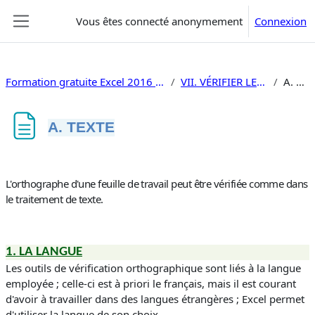
Passer au contenu principal
Vous êtes connecté anonymement
Connexion
Panneau latéral
Formation gratuite Excel 2016 Faire un tableau
VII. VÉRIFIER LE CLASSEUR
A. TEXTE
A. TEXTE
Conditions d’achèvement
L'orthographe d'une feuille de travail peut être vérifiée comme dans
le traitement de texte.
1. LA LANGUE
Les outils de vérification orthographique sont liés à la langue
employée ; celle-ci est à priori le français, mais il est courant
d'avoir à travailler dans des langues étrangères ; Excel permet
d'utiliser la langue de son choix.