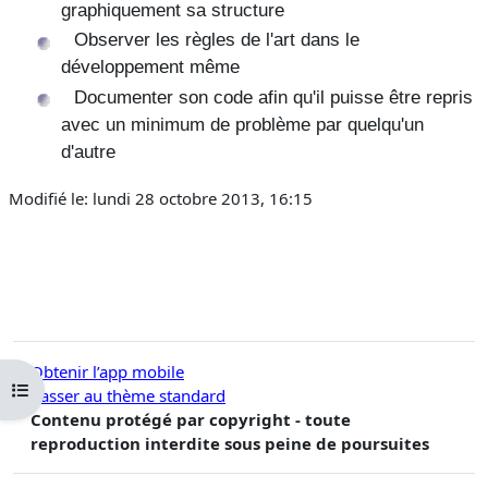
graphiquement sa structure
Observer les règles de l'art dans le
développement même
Documenter son code afin qu'il puisse être repris
avec un minimum de problème par quelqu'un
d'autre
Modifié le: lundi 28 octobre 2013, 16:15
Obtenir l’app mobile
Ouvrir l’index du cours
Passer au thème standard
Contenu protégé par copyright - toute
reproduction interdite sous peine de poursuites