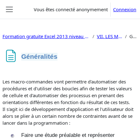
Passer au contenu principal
Vous êtes connecté anonymement
Connexion
Panneau latéral
Formation gratuite Excel 2013 niveau 2 tableaux croisés traitement de données, macros, vba
VII. LES MACROCOMMANDES
Généralités
Généralités
Conditions d’achèvement
Les macro-commandes vont permettre d'automatiser des
procédures et d'utiliser des boucles afin de tester les valeurs
de cellule et d'automatiser des processus en prenant des
orientations différentes en fonction du résultat de ces tests.
Il s'agit ici de développement d'application et l'utilisateur doit
alors se plier à un certain nombre de contraintes avant de se
lancer dans la programmation :
Faire une étude préalable et représenter