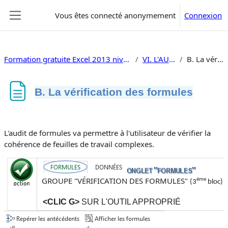
Passer au contenu principal
Vous êtes connecté anonymement
Connexion
Panneau latéral
Formation gratuite Excel 2013 niveau 2 tableaux croisés traitement de données, macros, vba
VI. L'AUDIT DES FORMULES
B. La vérification des formules
B. La vérification des formules
Conditions d’achèvement
L'audit de formules va permettre à l'utilisateur de vérifier la
cohérence de feuilles de travail complexes.
GROUPE "VÉRIFICATION DES FORMULES"
éme
(
3
bloc
)
<CLIC G>
SUR L'OUTIL APPROPRIÉ