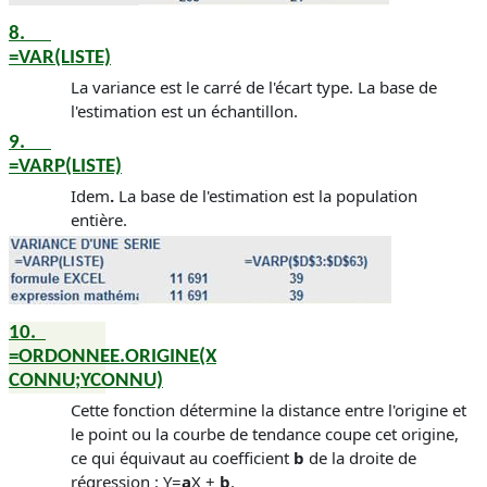
8.
=VAR(LISTE)
La variance est le carré de l'écart type.
La base de
l'estimation est un échantillon.
9.
=VARP(LISTE)
Idem
.
La base de l'estimation est la population
entière.
10.
=ORDONNEE.ORIGINE(X
CONNU;YCONNU)
Cette fonction détermine la distance entre l'origine et
le point ou la courbe de tendance coupe cet origine,
ce qui équivaut au coefficient
b
de la droite de
régression :
Y=
a
X +
b
.