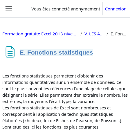
Passer au contenu principal
Vous êtes connecté anonymement
Connexion
Panneau latéral
Formation gratuite Excel 2013 niveau 2 tableaux croisés traitement de données, macros, vba
V. LES AUTRES FONCTIONS
E. Fonctions statistiques
E. Fonctions statistiques
Conditions d’achèvement
Les fonctions statistiques permettent d'obtenir des
informations quantitatives sur un ensemble de données. Ce
sont le plus souvent les références d'une plage de cellules qui
désignent la série. Elles permettent d'en extraire le nombre, les
extrêmes, la moyenne, l'écart type, la variance.
Les fonctions statistiques de Excel sont nombreuses et
correspondent à l'application de techniques statistiques
élaborées (
khi deux, loi de Fisher, de Pearson, de Poisson
...).
Sont étudiées ici les fonctions les plus courantes.