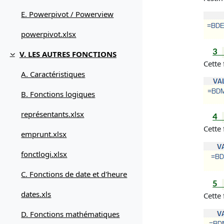
E. Powerpivot / Powerview
powerpivot.xlsx
3
V. LES AUTRES FONCTIONS
Replier
Cette
A. Caractéristiques
B. Fonctions logiques
représentants.xlsx
4
Cette
emprunt.xlsx
fonctlogi.xlsx
C. Fonctions de date et d'heure
5
dates.xls
Cette
D. Fonctions mathématiques