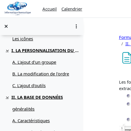
Passer au contenu principal
Accueil
Calendrier
Généralités
Replier
Forma
Les icônes
II
I. LA PERSONNALISATION DU RUBAN
Replier
A. L'ajout d'un groupe
Con
B. La modification de l'ordre
Les f
C. L'ajout d'outils
extrac
II. LA BASE DE DONNÉES
Replier
généralités
A. Caractéristiques