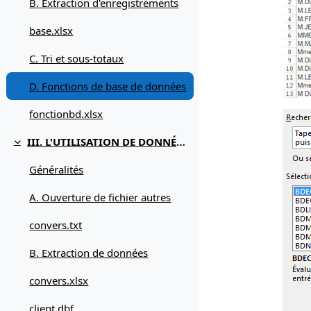
B. Extraction d'enregistrements
base.xlsx
C. Tri et sous-totaux
D. Fonctions de base de données
fonctionbd.xlsx
III. L'UTILISATION DE DONNÉES EXTERNES
Replier
Généralités
A. Ouverture de fichier autres
convers.txt
B. Extraction de données
convers.xlsx
client.dbf