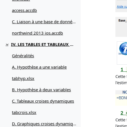
access.accdb
C. Liaison à une base de données externe
northwind 2013 ios.accdb
IV. LES TABLES ET TABLEAUX DE DONNÉES
Replier
Généralités
A. Hypothèse a une variable
1
Cette
tabhyp.xlsx
l'esti
B. Hypothèse à deux variables
C. Tableaux croises dynamiques
tabcrois.xlsx
2
Cette
D. Graphiques croises dynamiques
l'esti