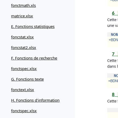
fonctmath.xls
6
matrice.xlsx
Cette 
une v
E. Fonctions statistiques
foncstat.xlsx
foncstat2.xlsx
7
F. Fonctions de recherche
Cette
dans 
fonctspec.xlsx
G. Fonctions texte
fonctext.xlsx
8
H. Fonctions d'information
Cette
fonctspec.xlsx