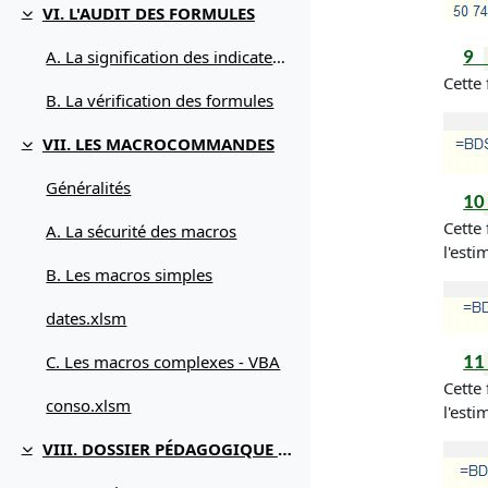
VI. L'AUDIT DES FORMULES
Replier
A. La signification des indicateurs
9
Cette
B. La vérification des formules
VII. LES MACROCOMMANDES
Replier
Généralités
10
Cette
A. La sécurité des macros
l'esti
B. Les macros simples
dates.xlsm
C. Les macros complexes - VBA
11
Cette
conso.xlsm
l'esti
VIII. DOSSIER PÉDAGOGIQUE - EXERCICES
Replier