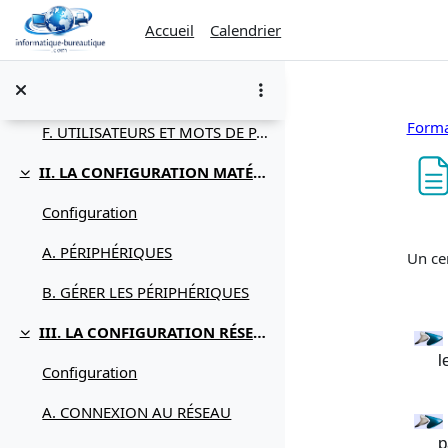
Passer au contenu principal
C. ZONE DE NOTIFICATION
Accueil
Calendrier
D. APPLICATIONS
E. DONNÉES
Forma
F. UTILISATEURS ET MOTS DE PASSE
II. LA CONFIGURATION MATÉRIELLE
Replier
Configuration
Con
A. PÉRIPHÉRIQUES
Un ce
B. GÉRER LES PÉRIPHÉRIQUES
III. LA CONFIGURATION RÉSEAU ET INTERNET
Replier
l
Configuration
A. CONNEXION AU RÉSEAU
p