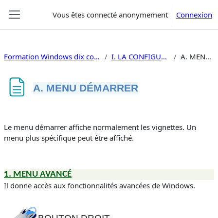
Passer au contenu principal
Vous êtes connecté anonymement
Connexion
Panneau latéral
Formation Windows dix configuration avancée gratuite
I. LA CONFIGURATION LOGICIELLE
A. MENU DÉMARRER
A. MENU DÉMARRER
Conditions d’achèvement
Le menu démarrer affiche normalement les vignettes. Un
menu plus spécifique peut être affiché.
1. MENU AVANCÉ
Il donne accès aux fonctionnalités avancées de Windows.