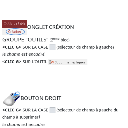
ONGLET CRÉATION
GROUPE "OUTILS"
ème
(
)
2
bloc
<CLIC G>
SUR LA CASE
(
)
sélecteur de champ à gauche
le champ est encadré
<CLIC G>
SUR L'OUTIL
BOUTON DROIT
<CLIC G>
SUR LA CASE
(
sélecteur de champ à gauche du
champ à supprimer
)
le champ est encadré