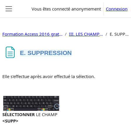
Passer au contenu principal
Vous êtes connecté anonymement
Connexion
Panneau latéral
Formation Access 2016 gratuite programmation
III. LES CHAMPS (propriétés)
E. SUPPRESSION
E. SUPPRESSION
Conditions d’achèvement
Elle s'effectue après avoir effectué la sélection.
SÉLECTIONNER
LE CHAMP
<SUPP>