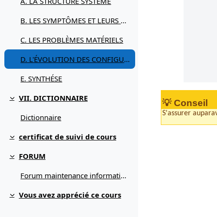
A. LA STRUCTURE SYSTÈME
B. LES SYMPTÔMES ET LEURS REMÈDES
C. LES PROBLÈMES MATÉRIELS
D. L'ÉVOLUTION DES CONFIGURATIONS
E. SYNTHÉSE
VII. DICTIONNAIRE
💡 Conseil
Replier
S'assurer auparav
Dictionnaire
certificat de suivi de cours
Replier
FORUM
Replier
Forum maintenance informatique
Vous avez apprécié ce cours
Replier