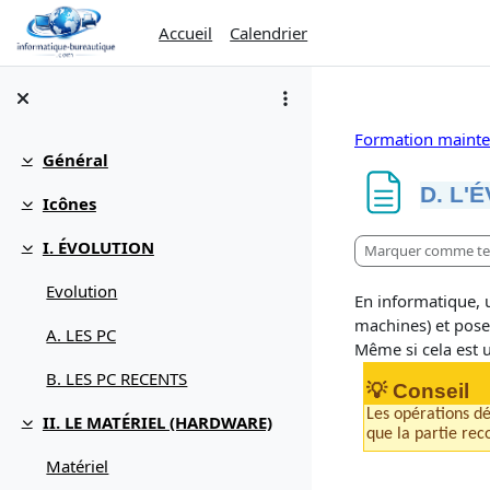
Passer au contenu principal
Accueil
Calendrier
Formation mainte
Général
Replier
D. L'
Icônes
Replier
Conditions d’ach
I. ÉVOLUTION
Marquer comme te
Replier
Evolution
En informatique, u
machines) et pose
A. LES PC
Même si cela est un
B. LES PC RECENTS
💡 Conseil
Les opérations dé
II. LE MATÉRIEL (HARDWARE)
Replier
que la partie re
Matériel