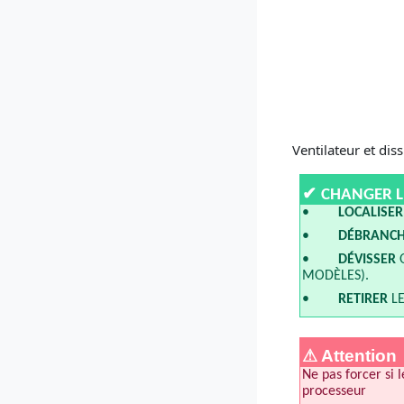
Ventilateur et di
✔
CHANGER LE
•
LOCALISER
•
DÉBRANC
•
DÉVISSER
O
MODÈLES).
•
RETIRER
LE
⚠ Attention
Ne pas forcer si 
processeur