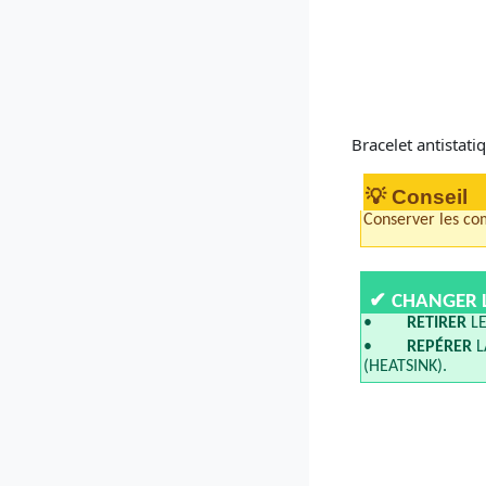
Bracelet antistatiq
💡 Conseil
Conserver les com
✔
CHANGER L
•
RETIRER
LE
•
REPÉRER
L
(HEATSINK).