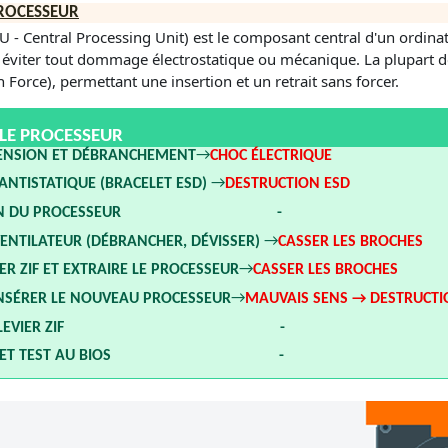
PROCESSEUR
U - Central Processing Unit) est le composant central d'un ordin
r éviter tout dommage électrostatique ou mécanique. La plupart 
n Force), permettant une insertion et un retrait sans forcer.
LE PROCESSEUR
ENSION ET DÉBRANCHEMENT
→
CHOC ÉLECTRIQUE
NTISTATIQUE (BRACELET ESD)
→
DESTRUCTION ESD
SATION DU PROCESSEUR -
ENTILATEUR (DÉBRANCHER, DÉVISSER)
→
CASSER LES BROCHES
ER ZIF ET EXTRAIRE LE PROCESSEUR
→
CASSER LES BROCHES
INSÉRER LE NOUVEAU PROCESSEUR
→
MAUVAIS SENS → DESTRUCT
SER LE LEVIER ZIF -
AGE ET TEST AU BIOS -