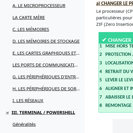
a) CHANGER LE 
A. LE MICROPROCESSEUR
Le processeur (CP
LA CARTE MÈRE
particulières pou
ZIF (Zero Insertio
C. LES MÉMOIRES
✔
CHANGER 
D. LES MÉMOIRES DE STOCKAGE
1 MISE HORS T
E. LES CARTES GRAPHIQUES ET LES ÉCRANS
2 PROTECTION A
3 LOCALI
LES PORTS DE COMMUNICATION
4 RETRAIT DU V
G. LES PÉRIPHÉRIQUES D'ENTRÉE
5 LEVER LE LEVI
H. LES PÉRIPHÉRIQUES DE SORTIE
6 ALIGNER ET 
7 ABAIS
I. LES RÉSEAUX
8 REMONT
III. TERMINAL / POWERSHELL
Replier
Généralités