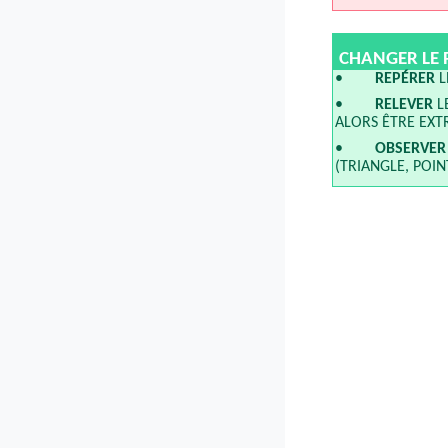
CHANGER LE P
•
REPÉRER
L
•
RELEVER
L
ALORS ÊTRE EXT
•
OBSERVER
(TRIANGLE, POI