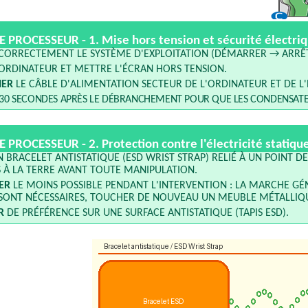
 PROCESSEUR - 1.
Mise hors tension et sécurité électri
CORRECTEMENT LE SYSTÈME D'EXPLOITATION (DÉMARRER → ARRÊT
ORDINATEUR ET METTRE L'ÉCRAN HORS TENSION.
HER
LE CÂBLE D'ALIMENTATION SECTEUR DE L'ORDINATEUR ET DE L'
30 SECONDES APRÈS LE DÉBRANCHEMENT POUR QUE LES CONDENSAT
 PROCESSEUR - 2.
Protection contre l'électricité statiqu
 BRACELET ANTISTATIQUE (ESD WRIST STRAP) RELIÉ À UN POINT 
 À LA TERRE AVANT TOUTE MANIPULATION.
ER
LE MOINS POSSIBLE PENDANT L'INTERVENTION : LA MARCHE GÉN
SONT NÉCESSAIRES, TOUCHER DE NOUVEAU UN MEUBLE MÉTALLIQU
R
DE PRÉFÉRENCE SUR UNE SURFACE ANTISTATIQUE (TAPIS ESD).