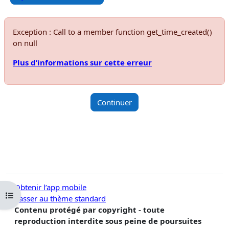
Exception : Call to a member function get_time_created()
on null
Plus d’informations sur cette erreur
Continuer
Obtenir l’app mobile
Ouvrir l’index du cours
Passer au thème standard
Contenu protégé par copyright - toute
reproduction interdite sous peine de poursuites