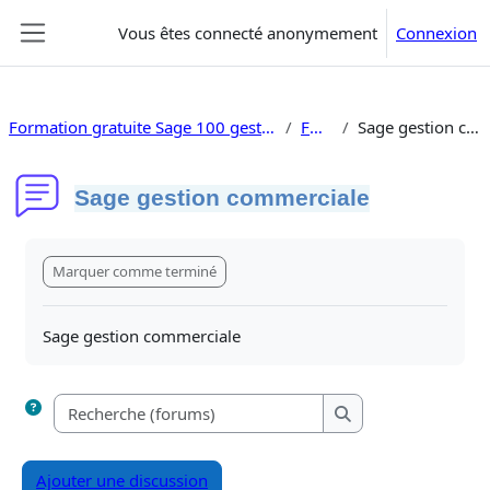
Passer au contenu principal
Vous êtes connecté anonymement
Connexion
Panneau latéral
Formation gratuite Sage 100 gestion commerciale V10
FORUM
Sage gestion commerciale
Sage gestion commerciale
Conditions d’achèvement
Marquer comme terminé
Sage gestion commerciale
Recherche (forums)
Recherche (forums)
Ajouter une discussion