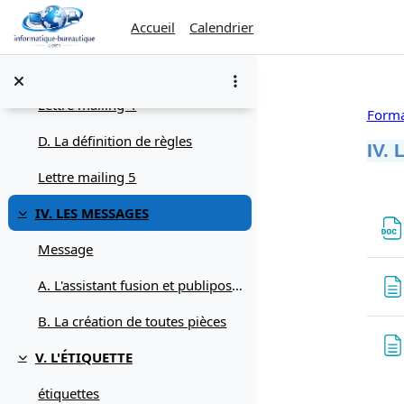
Passer au contenu principal
Accueil
Calendrier
Lettre mailing 2
Lettre mailing 3
Lettre mailing 4
Forma
D. La définition de règles
IV.
Lettre mailing 5
Rés
IV. LES MESSAGES
Replier
Message
A. L'assistant fusion et publipostage
B. La création de toutes pièces
V. L'ÉTIQUETTE
Replier
étiquettes