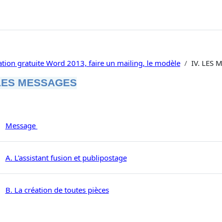
tion gratuite Word 2013, faire un mailing, le modèle
IV. LES 
 LES MESSAGES
umé de section
Fichier
Message
Page
A. L'assistant fusion et publipostage
Page
B. La création de toutes pièces