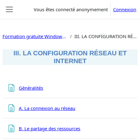
Passer au contenu principal
Vous êtes connecté anonymement
Connexion
Panneau latéral
Formation gratuite Windows 11 configuration
III. LA CONFIGURATION RÉSEAU ET INTERNET
III. LA CONFIGURATION RÉSEAU ET
INTERNET
Résumé de section
Page
Généralités
Page
A. La connexion au réseau
Page
B. Le partage des ressources