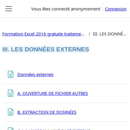
Passer au contenu principal
Vous êtes connecté anonymement
Connexion
Panneau latéral
Formation Excel 2016 gratuite traitement de données, si, macros
III. LES DONNÉES EXTERNES
III. LES DONNÉES EXTERNES
Résumé de section
Page
Données externes
Page
A. OUVERTURE DE FICHIER AUTRES
Page
B. EXTRACTION DE DONNÉES