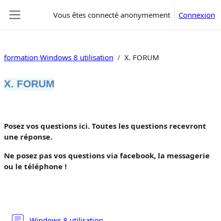
Passer au contenu principal
Vous êtes connecté anonymement
Connexion
Panneau latéral
formation Windows 8 utilisation
X. FORUM
X. FORUM
Résumé de section
Posez vos questions ici. Toutes les questions recevront
une réponse.
Ne posez pas vos questions via facebook, la messagerie
ou le téléphone !
Forum
Windows 8 utilisation