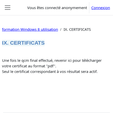
Passer au contenu principal
Vous êtes connecté anonymement
Connexion
Panneau latéral
formation Windows 8 utilisation
IX. CERTIFICATS
IX. CERTIFICATS
Résumé de section
Une fois le qcm final effectué, revenir ici pour télécharger
votre certificat au format "pdf".
Seul le certificat correspondant à vos résultat sera actif.