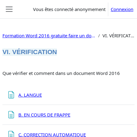
Passer au contenu principal
Vous êtes connecté anonymement
Connexion
Panneau latéral
Formation Word 2016 gratuite faire un document
VI. VÉRIFICATION
VI. VÉRIFICATION
Résumé de section
Que vérifier et comment dans un document Word 2016
Page
A. LANGUE
Page
B. EN COURS DE FRAPPE
Page
C. CORRECTION AUTOMATIQUE