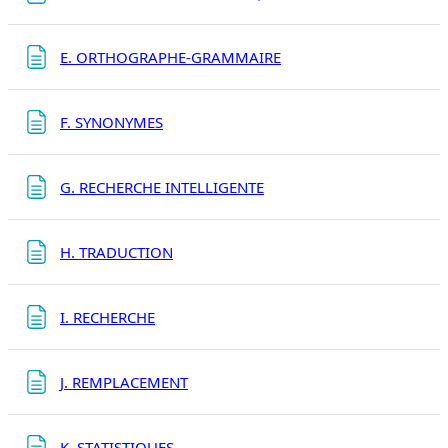
Page
E. ORTHOGRAPHE-GRAMMAIRE
Page
F. SYNONYMES
Page
G. RECHERCHE INTELLIGENTE
Page
H. TRADUCTION
Page
I. RECHERCHE
Page
J. REMPLACEMENT
Page
K. STATISTIQUES