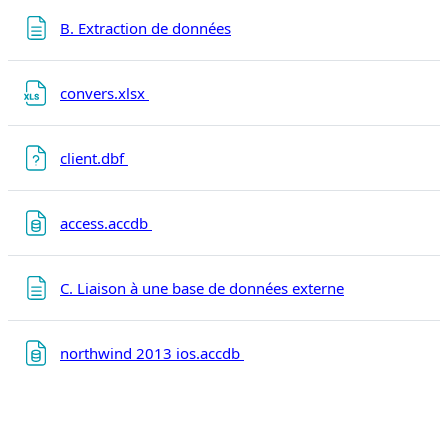
Page
B. Extraction de données
Fichier
convers.xlsx
Fichier
client.dbf
Fichier
access.accdb
Page
C. Liaison à une base de données externe
Fichier
northwind 2013 ios.accdb