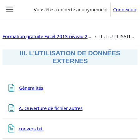
Passer au contenu principal
Vous êtes connecté anonymement
Connexion
Panneau latéral
Formation gratuite Excel 2013 niveau 2 tableaux croisés traitement de données, macros, vba
III. L'UTILISATION DE DONNÉES EXTERNES
III. L'UTILISATION DE DONNÉES
EXTERNES
Résumé de section
Page
Généralités
Page
A. Ouverture de fichier autres
Fichier
convers.txt