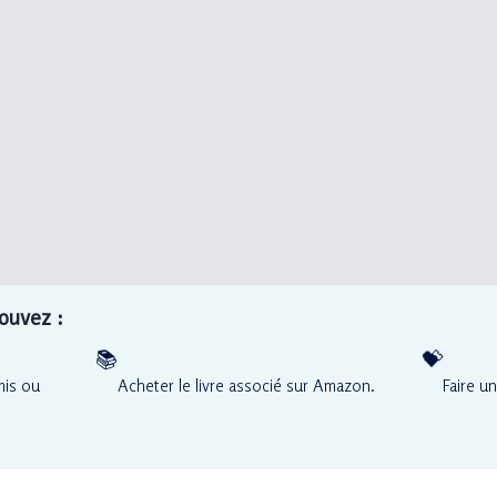
pouvez :
📚
💝
mis ou
Acheter le livre associé sur Amazon.
Faire u